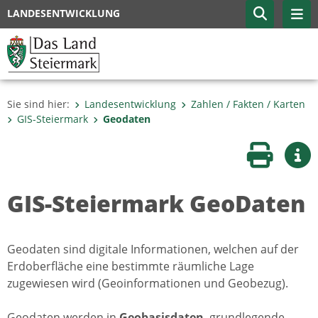
LANDESENTWICKLUNG
Sie sind hier:
Landesentwicklung
Zahlen / Fakten / Karten
GIS-Steiermark
Geodaten
Seite druc
Wei
GIS-Steiermark GeoDaten
Geodaten sind digitale Informationen, welchen auf der
Erdoberfläche eine bestimmte räumliche Lage
zugewiesen wird (Geoinformationen und Geobezug).
Geodaten werden in
Geobasisdaten
, grundlegende