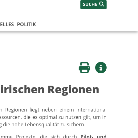
SUCHE
ELLES
POLITIK
Seite drucken
Weitere Infos
eirischen Regionen
n Regionen liegt neben einem international
sourcen, die es optimal zu nutzen gilt, um in
g die hohe Lebensqualität zu sichern.
ramme Projekte, die sich durch
Pilot- und