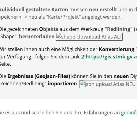
Individuell gestaltete Karten
müssen
neu erstellt
und in d
speichern" > neu als "Karte/Projekt" angelegt werden.
Die gezeichneten
O
bjekte
aus dem Werkzeug
"
Redlining"
(
"Shape
"
herunterladen
Wir stellen Ihnen auch eine Möglichkeit der
Konvertierung "
zur Verfügung - folgen Sie dem Link
https://gis.stmk.gv.a
Seite.
Die
Ergebnisse (GeoJson-Files)
können Sie in den
neuen
Dig
"Zeichnen/Redlining"
importieren
.
ie es aus und schreiben Sie uns Ihre Erfahrungen an
geoinf