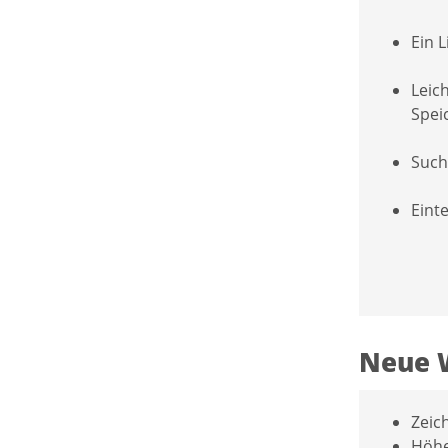
Ein 
Leic
Spei
Such
Eint
Neue 
Zeic
Höhe