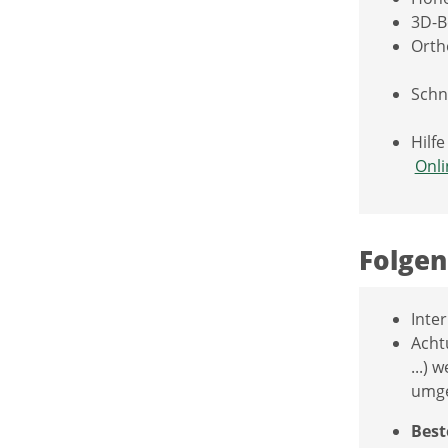
3D-B
Orth
Schn
Hilf
Onli
Folgen
Inte
Achtu
...)
umge
Best