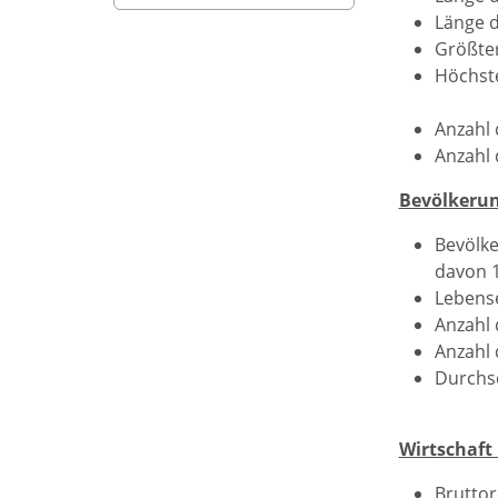
Länge d
Größter
Höchste
Anzahl 
Anzahl 
Bevölkeru
Bevölke
davon 1
Lebense
Anzahl 
Anzahl 
Durchsc
Wirtschaft
Bruttor