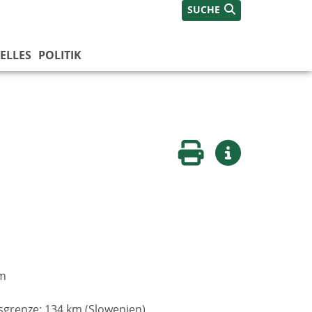
SUCHE
ELLES
POLITIK
Seite drucken
Weitere Infos
um
sgrenze: 134 km (Slowenien)