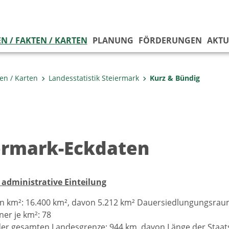
N / FAKTEN / KARTEN
PLANUNG
FÖRDERUNGEN
AKTU
ten / Karten
Landesstatistik Steiermark
Kurz & Bündig
ermark-Eckdaten
 administrative Einteilung
in km²: 16.400 km², davon 5.212 km² Dauersiedlungungsra
er je km²: 78
er gesamten Landesgrenze: 944 km, davon Länge der Staat