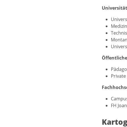
Universität
Univers
Medizin
Technis
Montanu
Univers
Öffentlich
Pädagog
Privat
Fachhochsc
Campus 
FH Joan
Kartog