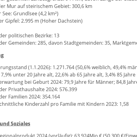
er Mur auf steirischem Gebiet: 300,6 km
 See: Grundlsee (4,2 km²)
r Gipfel: 2.995 m (Hoher Dachstein)
der politischen Bezirke: 13
der Gemeinden: 285, davon Stadtgemeinden: 35, Marktgem
ng
rungsstand (1.1.2026): 1.271.764 (50,6% weiblich, 49,4% män
7,9% unter 20 Jahre alt, 22,6% ab 65 Jahre alt, 3,4% 85 Jahre
rwartung bei Geburt 2024: 79,9 Jahre für Männer; 84,8 Jahr
der Privathaushalte 2024: 576.399
der Familien 2024: 354.164
hnittliche Kinderzahl pro Familie mit Kindern 2023: 1,58
 und Soziales
egionalprodukt 2024 (vorläufig): 63.924Mio € (50.300 €/Ein