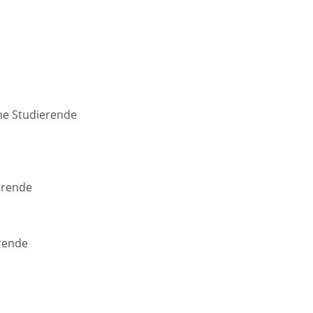
che Studierende
erende
rende