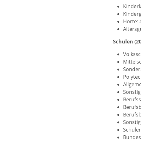
Kinderk
Kinderg
Horte: 
Altersg
Schulen (20
Volkssc
Mittels
Sonders
Polytec
Allgeme
Sonstig
Berufss
Berufsb
Berufsb
Sonstig
Schulen
Bundes