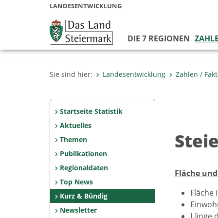
LANDESENTWICKLUNG
DIE 7 REGIONEN
ZAHLE
Sie sind hier:
Landesentwicklung
Zahlen / Fak
Startseite Statistik
Aktuelles
Stei
Themen
Publikationen
Regionaldaten
Fläche und
Top News
Fläche 
Kurz & Bündig
Einwohn
Newsletter
Länge d