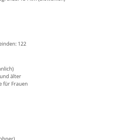
einden: 122
nlich)
 und älter
e für Frauen
wohner)