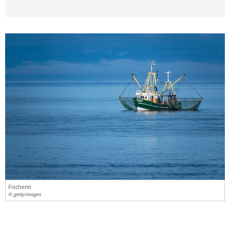
Fischerei
© gettyimages