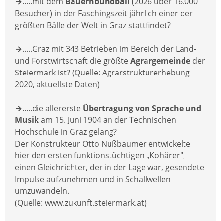
→
.....mit dem
Bauernbundball
(2026 über 16.000
Besucher) in der Faschingszeit jährlich einer der
größten Bälle der Welt in Graz stattfindet?
→
.....Graz mit 343 Betrieben im Bereich der Land-
und Forstwirtschaft die größte
Agrargemeinde
der
Steiermark ist? (Quelle: Agrarstrukturerhebung
2020, aktuellste Daten)
→
.....die allererste
Übertragung von Sprache und
Musik
am 15. Juni 1904 an der Technischen
Hochschule in Graz gelang?
Der Konstrukteur Otto Nußbaumer entwickelte
hier den ersten funktionstüchtigen „Kohärer",
einen Gleichrichter, der in der Lage war, gesendete
Impulse aufzunehmen und in Schallwellen
umzuwandeln.
(Quelle: www.zukunft.steiermark.at)