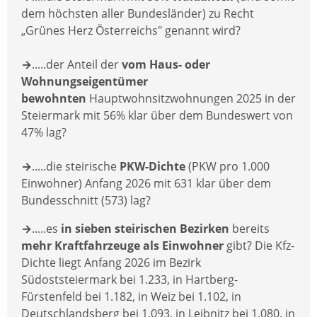
dem höchsten aller Bundesländer) zu Recht
„Grünes Herz Österreichs" genannt wird?
→
.....der Anteil der
vom Haus- oder
Wohnungseigentümer
bewohnten
Hauptwohnsitzwohnungen 2025 in der
Steiermark mit 56% klar über dem Bundeswert von
47% lag?
→
.....die steirische
PKW-Dichte
(PKW pro 1.000
Einwohner) Anfang 2026 mit 631 klar über dem
Bundesschnitt (573) lag?
→
.....es
in sieben steirischen Bezirken
bereits
mehr Kraftfahrzeuge als Einwohner
gibt? Die Kfz-
Dichte liegt Anfang 2026 im Bezirk
Südoststeiermark bei 1.233, in Hartberg-
Fürstenfeld bei 1.182, in Weiz bei 1.102, in
Deutschlandsberg bei 1.093, in Leibnitz bei 1.080, in