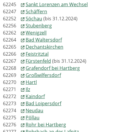
62245
Sankt Lorenzen am Wechsel
62247
Schäffern
62252
Söchau
(bis 31.12.2024)
62256
Stubenberg
62262
Wenigzell
62264
Bad Waltersdorf
62265
Dechantskirchen
62266
Feistritztal
62267
Fürstenfeld
(bis 31.12.2024)
62268
Grafendorf bei Hartberg
62269
Großwilfersdorf
62270
Hartl
62271
Ilz
62272
Kaindorf
62273
Bad Loipersdorf
62274
Neudau
62275
Pöllau
62276
Rohr bei Hartberg
62277
Rohrbach an der Lafnitz