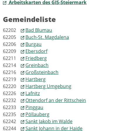
Arbeitskarten des GIS-Steiermark
Gemeindeliste
62202
Bad Blumau
62205
Buch-St. Magdalena
62206
Burgau
62209
Ebersdorf
62211
Friedberg
62214
Greinbach
62216
Großsteinbach
62219
Hartberg
62220
Hartberg Umgebung
62226
Lafnitz
62232
Ottendorf an der Rittschein
62233
Pinggau
62235
Pöllauberg
62242
Sankt Jakob im Walde
62244
Sankt Johann in der Haide