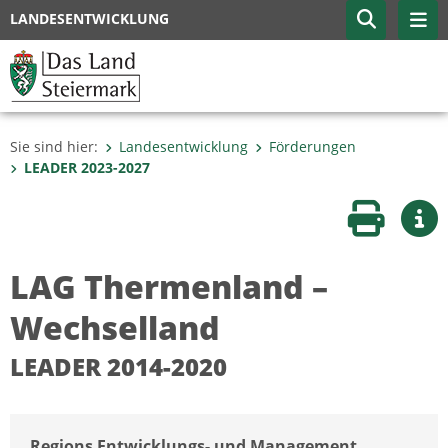
LANDESENTWICKLUNG
Sie sind hier:
Landesentwicklung
Förderungen
LEADER 2023-2027
Seite druc
Wei
LAG Thermenland –
Wechselland
LEADER 2014-2020
Regions Entwicklungs- und Management