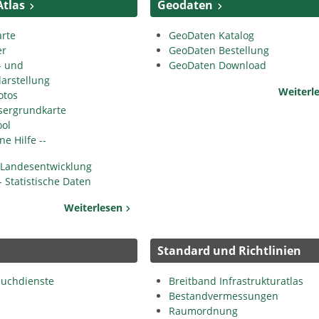
Atlas
Geodaten
arte
GeoDaten Katalog
er
GeoDaten Bestellung
- und
GeoDaten Download
arstellung
Weiterl
otos
ergrundkarte
ool
ne Hilfe --
r Landesentwicklung
- Statistische Daten
Weiterlesen
Standard und Richtlinien
Suchdienste
Breitband Infrastrukturatlas
Bestandvermessungen
Raumordnung