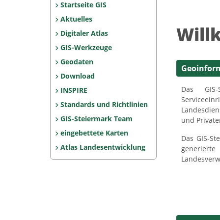
Startseite GIS
Aktuelles
Will
Digitaler Atlas
GIS-Werkzeuge
Geodaten
Geoinform
Download
Das GIS-S
INSPIRE
Service
Standards und Richtlinien
Landesdien
GIS-Steiermark Team
und Private
eingebettete Karten
Das GIS-St
Atlas Landesentwicklung
generierte
Landesverw