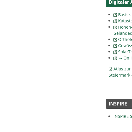
Digitaler 
Basisk
Katast
Höhen
Geländed
Orthof
Gewäss
SolarT
-- Onli
Atlas zu
Steiermark 
INSPIRE
INSPIRE 